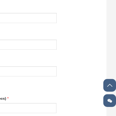
cs)
*