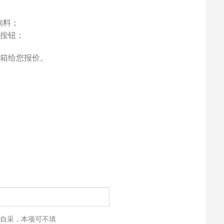
件询料；
”按钮；
箱给您报价。
自采，本项可不填