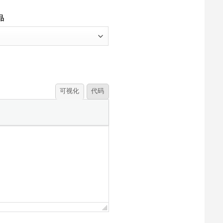
品
可视化
代码