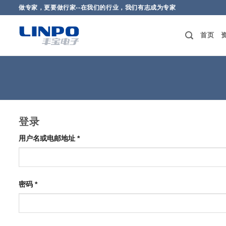
跳
做专家，更要做行家--在我们的行业，我们有志成为专家
到
内
首页
容
登录
必
用户名或电邮地址
*
填
必
密码
*
填