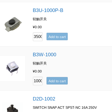
B3U-1000P-B
轻触开关
¥
0.00
Add to cart
B3W-1000
轻触开关
¥
0.00
Add to cart
D2D-1002
SWITCH SNAP ACT SPST-NC 16A 250V