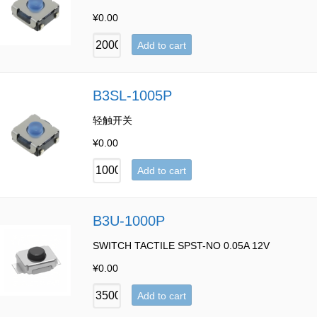
¥
0.00
Add to cart
B3SL-1005P
轻触开关
¥
0.00
Add to cart
B3U-1000P
SWITCH TACTILE SPST-NO 0.05A 12V
¥
0.00
Add to cart