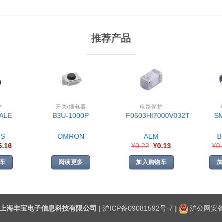
推荐产品
护
开关/继电器
电路保护
ALE
B3U-1000P
F0603HI7000V032T
S
S
OMRON
AEM
5.16
¥
0.22
¥
0.13
¥
0
车
阅读更多
加入购物车
上海丰宝电子信息科技有限公司
|
沪ICP备09081592号-7
|
沪公网安备3