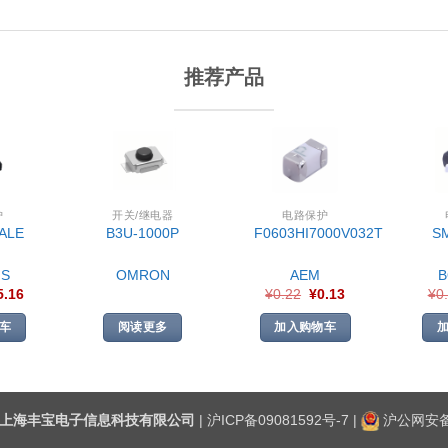
推荐产品
护
开关/继电器
电路保护
ALE
B3U-1000P
F0603HI7000V032T
S
S
OMRON
AEM
5.16
¥
0.22
¥
0.13
¥
0
车
阅读更多
加入购物车
上海丰宝电子信息科技有限公司
|
沪ICP备09081592号-7
|
沪公网安备3