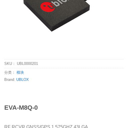
SKU：
UBL0000201
分类：
模块
Brand:
UBLOX
EVA-M8Q-0
RF RCVR GNSS/GPS 1.575GHZ 43LGA