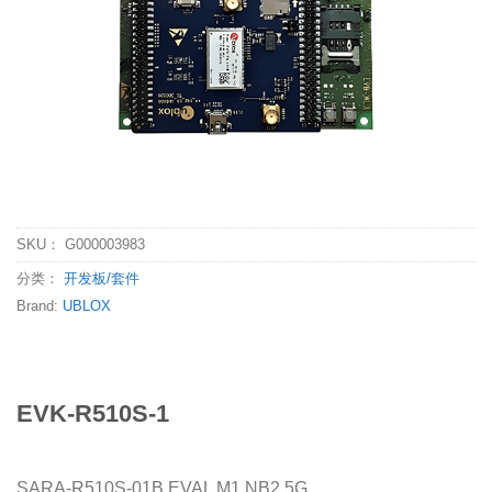
SKU：
G000003983
分类：
开发板/套件
Brand:
UBLOX
EVK-R510S-1
SARA-R510S-01B EVAL M1 NB2 5G