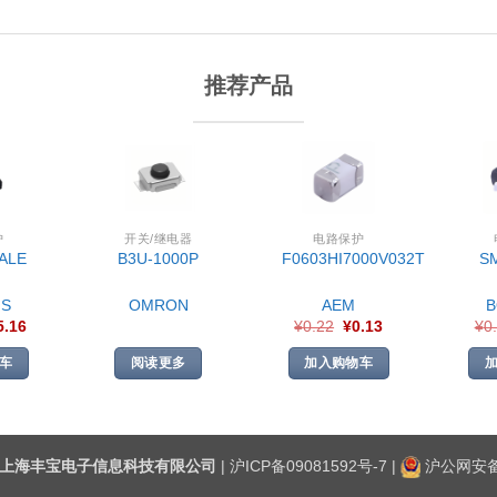
推荐产品
护
开关/继电器
电路保护
ALE
B3U-1000P
F0603HI7000V032T
S
S
OMRON
AEM
5.16
¥
0.22
¥
0.13
¥
0
车
阅读更多
加入购物车
上海丰宝电子信息科技有限公司
|
沪ICP备09081592号-7
|
沪公网安备3