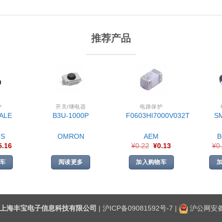
推荐产品
护
开关/继电器
电路保护
ALE
B3U-1000P
F0603HI7000V032T
S
S
OMRON
AEM
5.16
¥
0.22
¥
0.13
¥
0
车
阅读更多
加入购物车
上海丰宝电子信息科技有限公司
|
沪ICP备09081592号-7
|
沪公网安备3