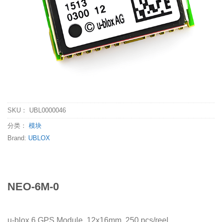
SKU：
UBL0000046
分类：
模块
Brand:
UBLOX
NEO-6M-0
u-blox 6 GPS Module, 12x16mm, 250 pcs/reel