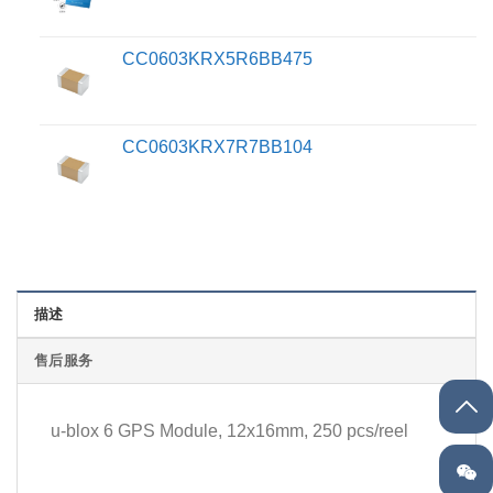
CC0603KRX5R6BB475
CC0603KRX7R7BB104
描述
售后服务
u-blox 6 GPS Module, 12x16mm, 250 pcs/reel