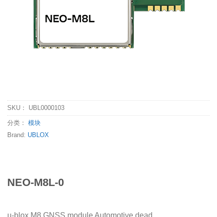
SKU：
UBL0000103
分类：
模块
Brand:
UBLOX
NEO-M8L-0
u-blox M8 GNSS module Automotive dead