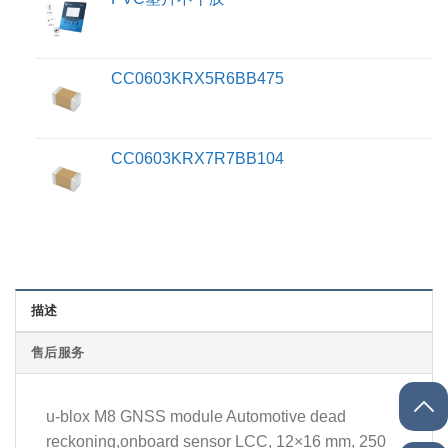
CC0603KRX5R6BB475
CC0603KRX7R7BB104
描述
售后服务
u-blox M8 GNSS module Automotive dead
reckoning,onboard sensor LCC, 12×16 mm, 250