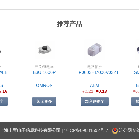
推荐产品
护
开关/继电器
电路保护
ALE
B3U-1000P
F0603HI7000V032T
S
S
OMRON
AEM
5.16
¥
0.22
¥
0.13
¥
0
车
阅读更多
加入购物车
上海丰宝电子信息科技有限公司
|
沪ICP备09081592号-7
|
沪公网安备3