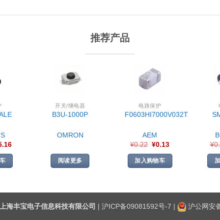
推荐产品
护
开关/继电器
电路保护
ALE
B3U-1000P
F0603HI7000V032T
S
S
OMRON
AEM
5.16
¥
0.22
¥
0.13
¥
0
车
阅读更多
加入购物车
上海丰宝电子信息科技有限公司
|
沪ICP备09081592号-7
|
沪公网安备3