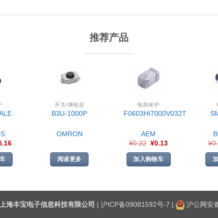
推荐产品
护
开关/继电器
电路保护
ALE
B3U-1000P
F0603HI7000V032T
S
S
OMRON
AEM
5.16
¥
0.22
¥
0.13
¥
0
车
阅读更多
加入购物车
上海丰宝电子信息科技有限公司
|
沪ICP备09081592号-7
|
沪公网安备3