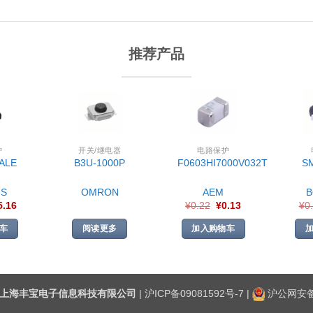
推荐产品
护
开关/继电器
电路保护
ALE
B3U-1000P
F0603HI7000V032T
S
S
OMRON
AEM
5.16
¥
0.22
¥
0.13
¥
0
车
阅读更多
加入购物车
上海丰宝电子信息科技有限公司
|
沪ICP备09081592号-7
|
沪公网安备3