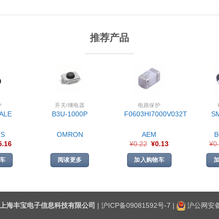
推荐产品
护
开关/继电器
电路保护
ALE
B3U-1000P
F0603HI7000V032T
S
S
OMRON
AEM
5.16
¥
0.22
¥
0.13
¥
0
车
阅读更多
加入购物车
上海丰宝电子信息科技有限公司
|
沪ICP备09081592号-7
|
沪公网安备3