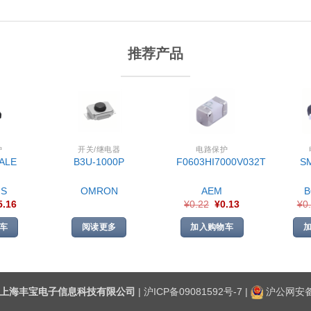
推荐产品
护
开关/继电器
电路保护
ALE
B3U-1000P
F0603HI7000V032T
S
S
OMRON
AEM
5.16
¥
0.22
¥
0.13
¥
0
车
阅读更多
加入购物车
上海丰宝电子信息科技有限公司
|
沪ICP备09081592号-7
|
沪公网安备3