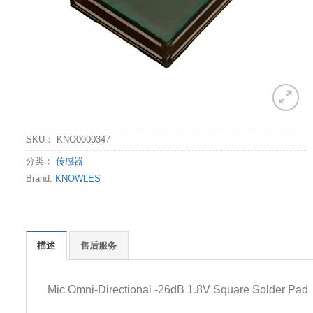
SKU：
KNO0000347
分类：
传感器
Brand:
KNOWLES
描述
售后服务
Mic Omni-Directional -26dB 1.8V Square Solder Pad