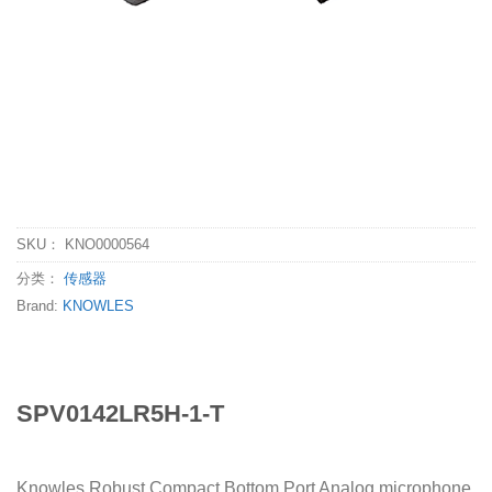
SKU：
KNO0000564
分类：
传感器
Brand:
KNOWLES
SPV0142LR5H-1-T
Knowles Robust Compact Bottom Port Analog microphone