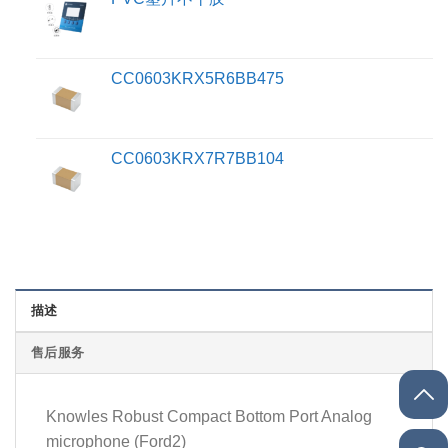
CC0603KRX5R6BB475
CC0603KRX7R7BB104
描述
售后服务
Knowles Robust Compact Bottom Port Analog
microphone (Ford2)