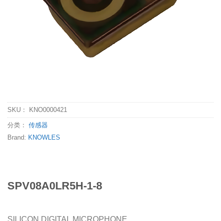
SKU：
KNO0000421
分类：
传感器
Brand:
KNOWLES
SPV08A0LR5H-1-8
SILICON DIGITAL MICROPHONE