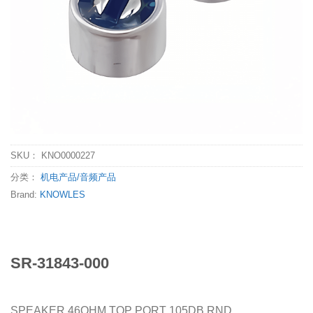
SKU：
KNO0000227
分类：
机电产品/音频产品
Brand:
KNOWLES
SR-31843-000
SPEAKER 46OHM TOP PORT 105DB RND