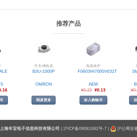
推荐产品
护
开关/继电器
电路保护
ALE
B3U-1000P
F0603HI7000V032T
S
S
OMRON
AEM
5.16
¥
0.22
¥
0.13
¥
0
车
阅读更多
加入购物车
上海丰宝电子信息科技有限公司
|
沪ICP备09081592号-7
|
沪公网安备3