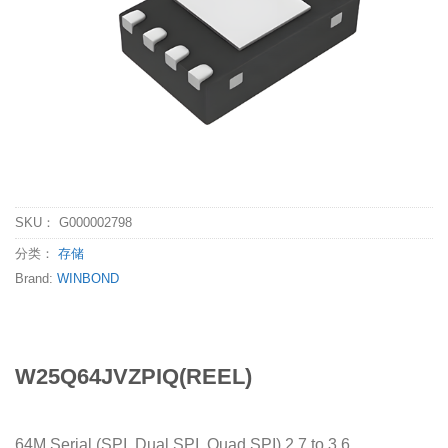
SKU：
G000002798
分类：
存储
Brand:
WINBOND
W25Q64JVZPIQ(REEL)
64M Serial (SPI, Dual SPI, Quad SPI) 2.7 to 3.6