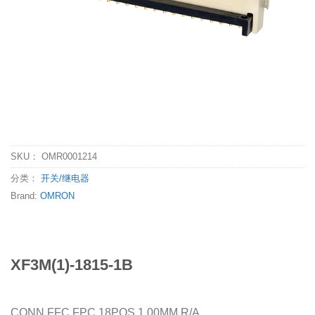
SKU：
OMR0001214
分类：
开关/继电器
Brand:
OMRON
XF3M(1)-1815-1B
CONN FFC FPC 18POS 1.00MM R/A