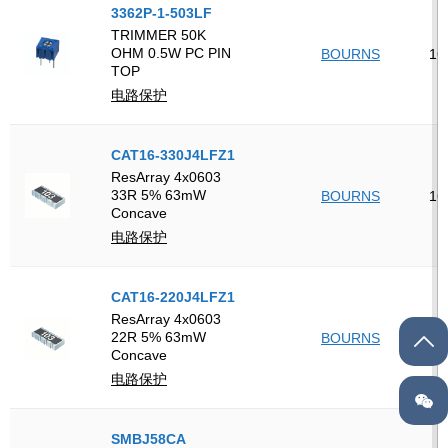
3362P-1-503LF
TRIMMER 50K
OHM 0.5W PC PIN
BOURNS
16
TOP
电路保护
CAT16-330J4LFZ1
ResArray 4x0603
33R 5% 63mW
BOURNS
16
Concave
电路保护
CAT16-220J4LFZ1
ResArray 4x0603
22R 5% 63mW
BOURNS
16
Concave
电路保护
SMBJ58CA