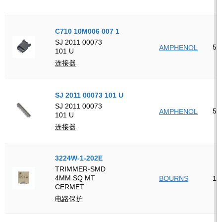
C710 10M006 007 1
SJ 2011 00073
5
AMPHENOL
101 U
连接器
SJ 2011 00073 101 U
SJ 2011 00073
5
AMPHENOL
101 U
连接器
3224W-1-202E
TRIMMER-SMD
4MM SQ MT
BOURNS
12
CERMET
电路保护