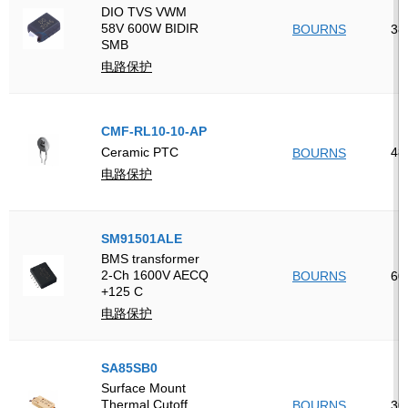
DIO TVS VWM
58V 600W BIDIR
BOURNS
38
SMB
电路保护
CMF-RL10-10-AP
48
Ceramic PTC
BOURNS
电路保护
SM91501ALE
BMS transformer
2-Ch 1600V AECQ
BOURNS
60
+125 C
电路保护
SA85SB0
Surface Mount
Thermal Cutoff
BOURNS
30