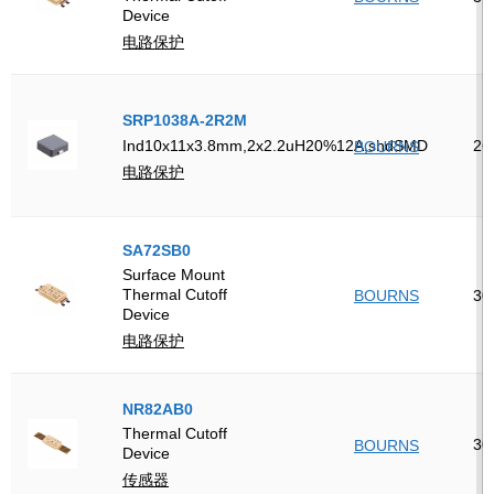
Device
电路保护
SRP1038A-2R2M
26
Ind10x11x3.8mm,2x2.2uH20%12A,shdSMD
BOURNS
电路保护
SA72SB0
Surface Mount
Thermal Cutoff
BOURNS
30
Device
电路保护
NR82AB0
Thermal Cutoff
30
BOURNS
Device
传感器