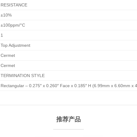
RESISTANCE
±10%
±100ppm/°C
1
Top Adjustment
Cermet
Cermet
TERMINATION STYLE
Rectangular – 0.275″ x 0.260″ Face x 0.185″ H (6.99mm x 6.60mm x
推荐产品