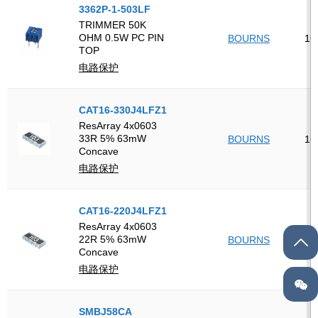
3362P-1-503LF
TRIMMER 50K
OHM 0.5W PC PIN
BOURNS
16
TOP
电路保护
CAT16-330J4LFZ1
ResArray 4x0603
33R 5% 63mW
BOURNS
16
Concave
电路保护
CAT16-220J4LFZ1
ResArray 4x0603
22R 5% 63mW
BOURNS
16
Concave
电路保护
SMBJ58CA