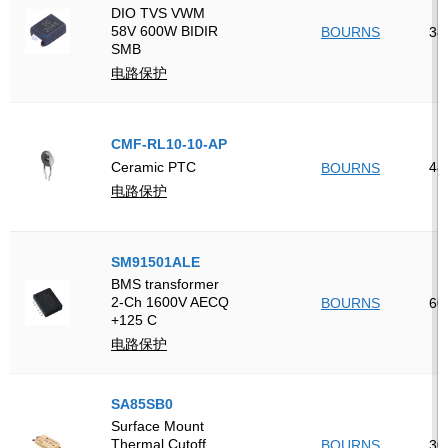
DIO TVS VWM
58V 600W BIDIR
BOURNS
38
SMB
电路保护
CMF-RL10-10-AP
48
Ceramic PTC
BOURNS
电路保护
SM91501ALE
BMS transformer
2-Ch 1600V AECQ
BOURNS
60
+125 C
电路保护
SA85SB0
Surface Mount
Thermal Cutoff
BOURNS
30