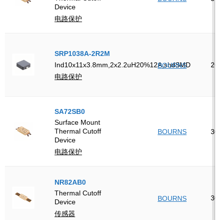
Device
电路保护
SRP1038A-2R2M
26
Ind10x11x3.8mm,2x2.2uH20%12A,shdSMD
BOURNS
电路保护
SA72SB0
Surface Mount
Thermal Cutoff
BOURNS
30
Device
电路保护
NR82AB0
Thermal Cutoff
30
BOURNS
Device
传感器