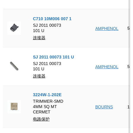
C710 10M006 007 1
SJ 2011 00073
5
AMPHENOL
101 U
连接器
SJ 2011 00073 101 U
SJ 2011 00073
5
AMPHENOL
101 U
连接器
3224W-1-202E
TRIMMER-SMD
4MM SQ MT
BOURNS
12
CERMET
电路保护