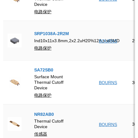
Device
电路保护
SRP1038A-2R2M
26
Ind10x11x3.8mm,2x2.2uH20%12A,shdSMD
BOURNS
电路保护
SA72SB0
Surface Mount
Thermal Cutoff
BOURNS
30
Device
电路保护
NR82AB0
Thermal Cutoff
30
BOURNS
Device
传感器