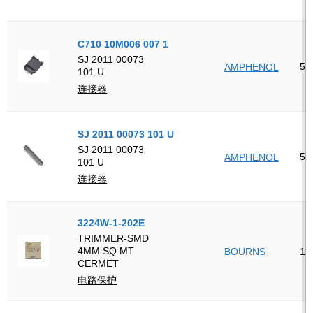
C710 10M006 007 1
SJ 2011 00073
5
AMPHENOL
101 U
连接器
SJ 2011 00073 101 U
SJ 2011 00073
5
AMPHENOL
101 U
连接器
3224W-1-202E
TRIMMER-SMD
4MM SQ MT
BOURNS
12
CERMET
电路保护