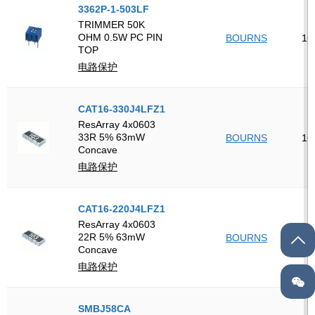
3362P-1-503LF
TRIMMER 50K
OHM 0.5W PC PIN
BOURNS
16
TOP
电路保护
CAT16-330J4LFZ1
ResArray 4x0603
33R 5% 63mW
BOURNS
16
Concave
电路保护
CAT16-220J4LFZ1
ResArray 4x0603
22R 5% 63mW
BOURNS
16
Concave
电路保护
SMBJ58CA