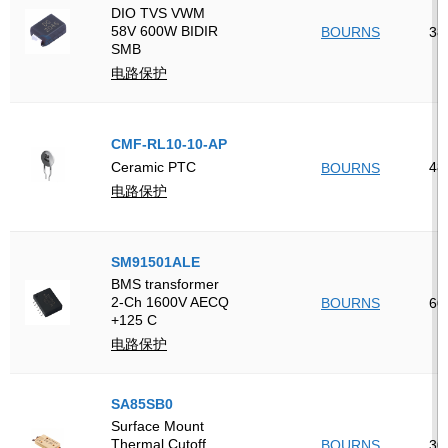
DIO TVS VWM
58V 600W BIDIR
BOURNS
38
SMB
电路保护
CMF-RL10-10-AP
48
Ceramic PTC
BOURNS
电路保护
SM91501ALE
BMS transformer
2-Ch 1600V AECQ
BOURNS
60
+125 C
电路保护
SA85SB0
Surface Mount
Thermal Cutoff
BOURNS
30