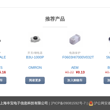
推荐产品
护
开关/继电器
电路保护
ALE
B3U-1000P
F0603HI7000V032T
S
S
OMRON
AEM
5.16
¥
0.22
¥
0.13
¥
0
车
阅读更多
加入购物车
上海丰宝电子信息科技有限公司
|
沪ICP备09081592号-7
|
沪公网安备3