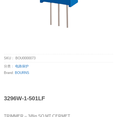
SKU：
BOU0000073
分类：
电路保护
Brand:
BOURNS
3296W-1-501LF
TRIMMER – 3/8in SQ MT CERMET