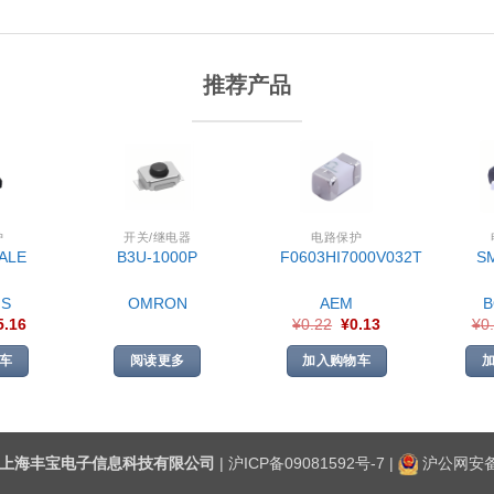
推荐产品
护
开关/继电器
电路保护
ALE
B3U-1000P
F0603HI7000V032T
S
S
OMRON
AEM
5.16
¥
0.22
¥
0.13
¥
0
车
阅读更多
加入购物车
上海丰宝电子信息科技有限公司
|
沪ICP备09081592号-7
|
沪公网安备3