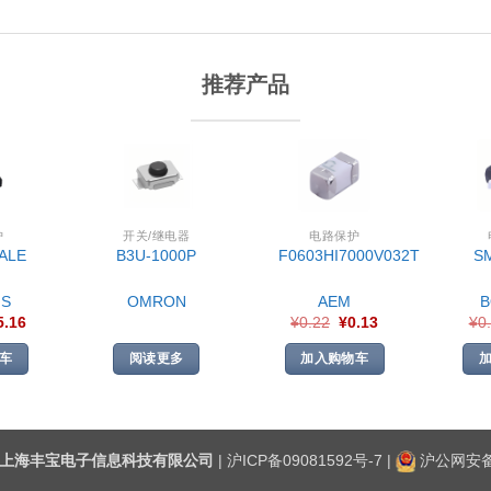
推荐产品
护
开关/继电器
电路保护
ALE
B3U-1000P
F0603HI7000V032T
S
S
OMRON
AEM
5.16
¥
0.22
¥
0.13
¥
0
车
阅读更多
加入购物车
上海丰宝电子信息科技有限公司
|
沪ICP备09081592号-7
|
沪公网安备3