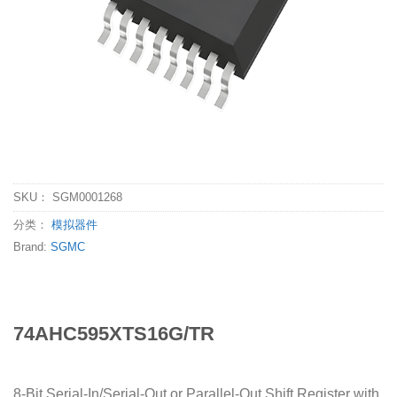
SKU：
SGM0001268
分类：
模拟器件
Brand:
SGMC
74AHC595XTS16G/TR
8-Bit Serial-In/Serial-Out or Parallel-Out Shift Register with