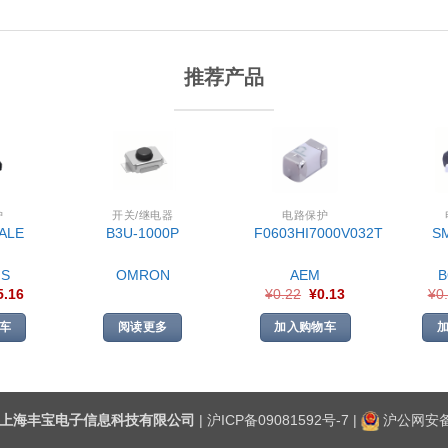
推荐产品
护
开关/继电器
电路保护
ALE
B3U-1000P
F0603HI7000V032T
S
S
OMRON
AEM
5.16
¥
0.22
¥
0.13
¥
0
车
阅读更多
加入购物车
上海丰宝电子信息科技有限公司
|
沪ICP备09081592号-7
|
沪公网安备3