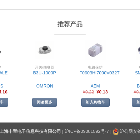
推荐产品
护
开关/继电器
电路保护
ALE
B3U-1000P
F0603HI7000V032T
S
S
OMRON
AEM
5.16
¥
0.22
¥
0.13
¥
0
车
阅读更多
加入购物车
上海丰宝电子信息科技有限公司
|
沪ICP备09081592号-7
|
沪公网安备3