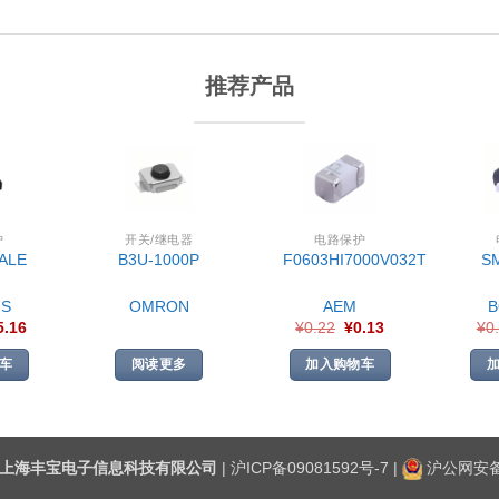
推荐产品
护
开关/继电器
电路保护
ALE
B3U-1000P
F0603HI7000V032T
S
S
OMRON
AEM
5.16
¥
0.22
¥
0.13
¥
0
车
阅读更多
加入购物车
上海丰宝电子信息科技有限公司
|
沪ICP备09081592号-7
|
沪公网安备3