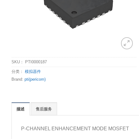
SKU：
PTI0000187
分类：
模拟器件
Brand:
pti(pericom)
描述
售后服务
P-CHANNEL ENHANCEMENT MODE MOSFET