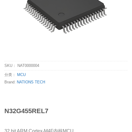
SKU：
NAT0000004
分类：
MCU
Brand:
NATIONS TECH
N32G455REL7
32 bit ARM Cortex-M4F内核MCU