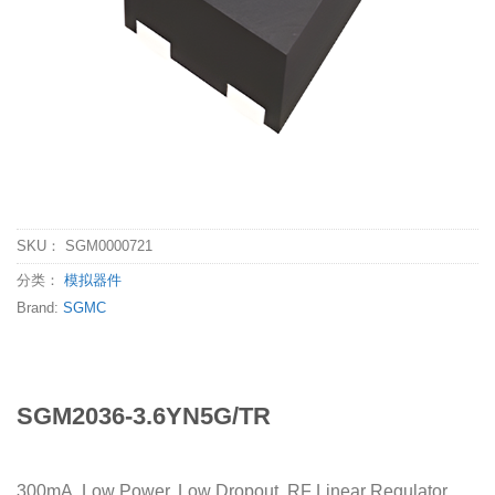
SKU：
SGM0000721
分类：
模拟器件
Brand:
SGMC
SGM2036-3.6YN5G/TR
300mA, Low Power, Low Dropout, RF Linear Regulator