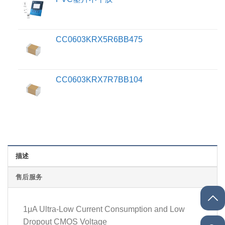
CC0603KRX5R6BB475
CC0603KRX7R7BB104
描述
售后服务
1μA Ultra-Low Current Consumption and Low
Dropout CMOS Voltage