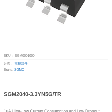
SKU：
SGM0001000
分类：
模拟器件
Brand:
SGMC
SGM2040-3.3YN5G/TR
1μA Ultra-Low Current Consumption and Low Dropout