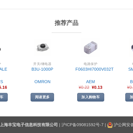
推荐产品
护
开关/继电器
电路保护
ALE
B3U-1000P
F0603HI7000V032T
S
S
OMRON
AEM
5.16
¥
0.22
¥
0.13
¥
0
车
阅读更多
加入购物车
上海丰宝电子信息科技有限公司
|
沪ICP备09081592号-7
|
沪公网安备3