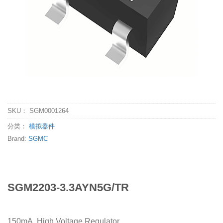
SKU：
SGM0001264
分类：
模拟器件
Brand:
SGMC
SGM2203-3.3AYN5G/TR
150mA, High Voltage Regulator