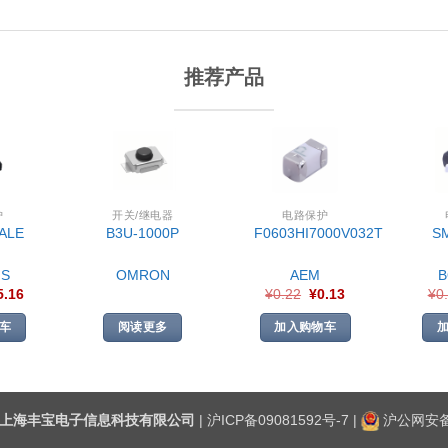
推荐产品
护
开关/继电器
电路保护
ALE
B3U-1000P
F0603HI7000V032T
S
S
OMRON
AEM
5.16
¥
0.22
¥
0.13
¥
0
车
阅读更多
加入购物车
上海丰宝电子信息科技有限公司
|
沪ICP备09081592号-7
|
沪公网安备3