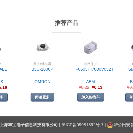
推荐产品
护
开关/继电器
电路保护
ALE
B3U-1000P
F0603HI7000V032T
S
S
OMRON
AEM
5.16
¥
0.22
¥
0.13
¥
0
车
阅读更多
加入购物车
上海丰宝电子信息科技有限公司
|
沪ICP备09081592号-7
|
沪公网安备3