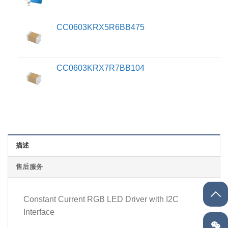
CC0603KRX5R6BB475
CC0603KRX7R7BB104
描述
售后服务
Constant Current RGB LED Driver with I2C
Interface