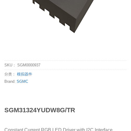
SKU：
SGM0000937
分类：
模拟器件
Brand:
SGMC
SGM31324YUDW8G/TR
Constant Current RGB LED Driver with I2C Interface