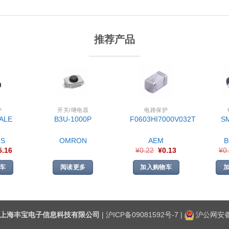
推荐产品
护
开关/继电器
电路保护
ALE
B3U-1000P
F0603HI7000V032T
S
S
OMRON
AEM
5.16
¥
0.22
¥
0.13
¥
0
车
阅读更多
加入购物车
上海丰宝电子信息科技有限公司
|
沪ICP备09081592号-7
|
沪公网安备3