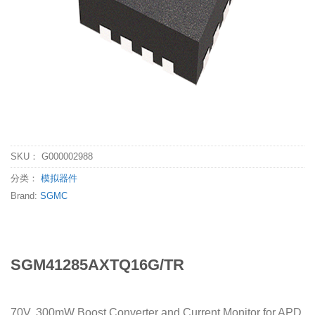
SKU：
G000002988
分类：
模拟器件
Brand:
SGMC
SGM41285AXTQ16G/TR
70V, 300mW Boost Converter and Current Monitor for APD