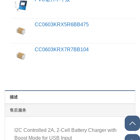
CC0603KRX5R6BB475
CC0603KRX7R7BB104
描述
售后服务
I2C Controlled 2A, 2-Cell Battery Charger with
Boost Mode for USB Input