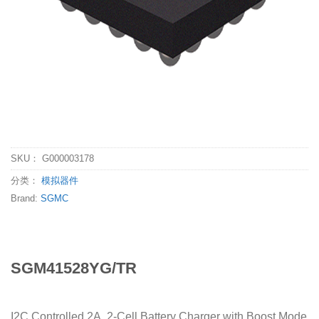
SKU：
G000003178
分类：
模拟器件
Brand:
SGMC
SGM41528YG/TR
I2C Controlled 2A, 2-Cell Battery Charger with Boost Mode