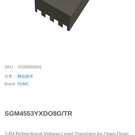
SKU：
SGM0000591
分类：
模拟器件
Brand:
SGMC
SGM4553YXDO8G/TR
2-Bit Bidirectional Voltage-Level Translator for Open-Drain