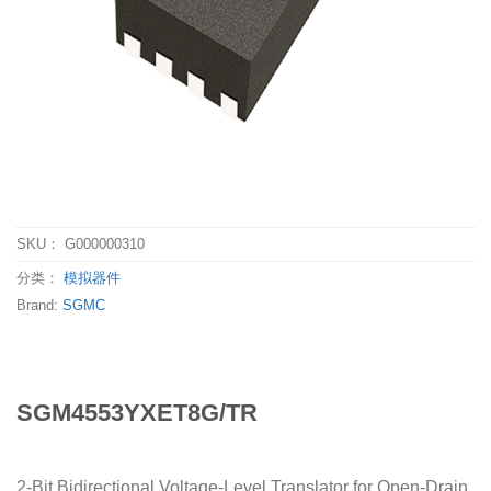
SKU：
G000000310
分类：
模拟器件
Brand:
SGMC
SGM4553YXET8G/TR
2-Bit Bidirectional Voltage-Level Translator for Open-Drain