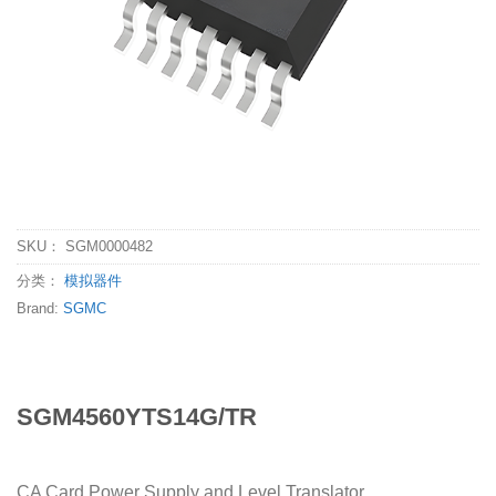
SKU：
SGM0000482
分类：
模拟器件
Brand:
SGMC
SGM4560YTS14G/TR
CA Card Power Supply and Level Translator