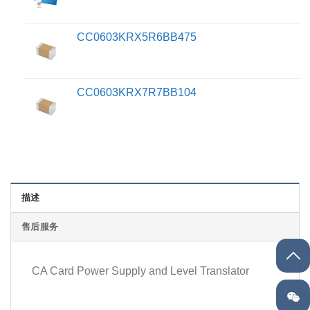
CC0603KRX5R6BB475
CC0603KRX7R7BB104
描述
售后服务
CA Card Power Supply and Level Translator