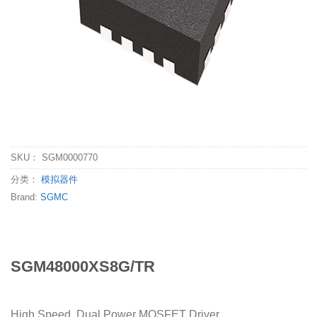
SKU：
SGM0000770
分类：
模拟器件
Brand:
SGMC
SGM48000XS8G/TR
High Speed, Dual Power MOSFET Driver